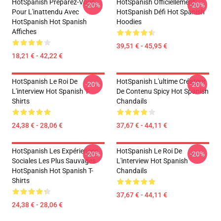
HotSpanish Préparez-Vous
HotSpanish Officiellement
-20%
-20%
Pour L'inattendu Avec
HotSpanish Défi Hot Spanish
HotSpanish Hot Spanish
Hoodies
Affiches
39,51 € - 45,95 €
18,21 € - 42,22 €
HotSpanish Le Roi De
HotSpanish L'ultime Créateur
-20%
-20%
L'interview Hot Spanish T-
De Contenu Spicy Hot Spanish
Shirts
Chandails
24,38 € - 28,06 €
37,67 € - 44,11 €
HotSpanish Les Expériences
HotSpanish Le Roi De
-20%
-20%
Sociales Les Plus Sauvages
L'interview Hot Spanish
HotSpanish Hot Spanish T-
Chandails
Shirts
37,67 € - 44,11 €
24,38 € - 28,06 €