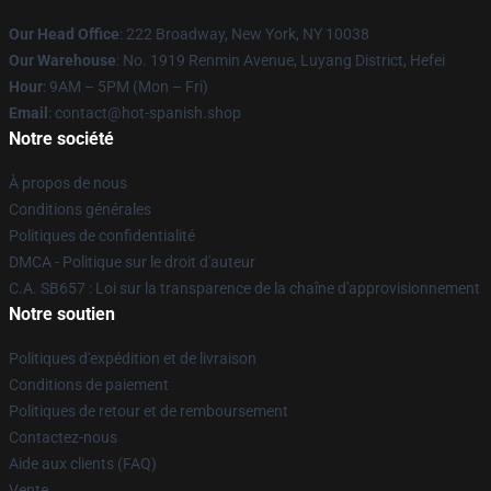
Our Head Office
: 222 Broadway, New York, NY 10038
Our Warehouse
: No. 1919 Renmin Avenue, Luyang District, Hefei
Hour
: 9AM – 5PM (Mon – Fri)
Email
: contact@hot-spanish.shop
Notre société
À propos de nous
Conditions générales
Politiques de confidentialité
DMCA - Politique sur le droit d'auteur
C.A. SB657 : Loi sur la transparence de la chaîne d'approvisionnement
Notre soutien
Politiques d'expédition et de livraison
Conditions de paiement
Politiques de retour et de remboursement
Contactez-nous
Aide aux clients (FAQ)
Vente