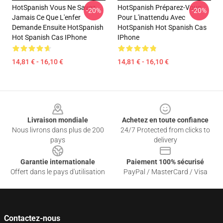
HotSpanish Vous Ne Savez
HotSpanish Préparez-Vous
-20%
-20%
Jamais Ce Que L'enfer
Pour L'inattendu Avec
Demande Ensuite HotSpanish
HotSpanish Hot Spanish Cas
Hot Spanish Cas IPhone
IPhone
14,81 € - 16,10 €
14,81 € - 16,10 €
Footer
Livraison mondiale
Achetez en toute confiance
Nous livrons dans plus de 200
24/7 Protected from clicks to
pays
delivery
Garantie internationale
Paiement 100% sécurisé
Offert dans le pays d'utilisation
PayPal / MasterCard / Visa
Contactez-nous