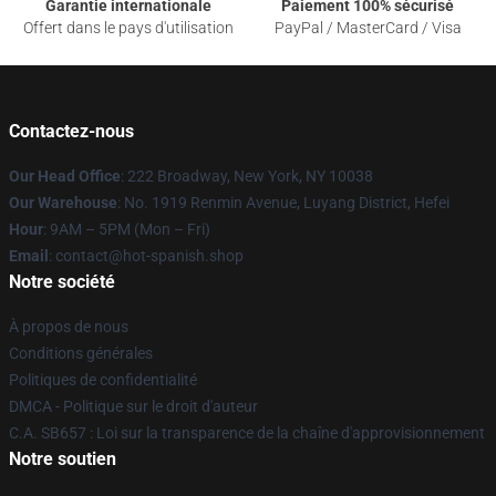
Garantie internationale
Paiement 100% sécurisé
Offert dans le pays d'utilisation
PayPal / MasterCard / Visa
Contactez-nous
Our Head Office
: 222 Broadway, New York, NY 10038
Our Warehouse
: No. 1919 Renmin Avenue, Luyang District, Hefei
Hour
: 9AM – 5PM (Mon – Fri)
Email
: contact@hot-spanish.shop
Notre société
À propos de nous
Conditions générales
Politiques de confidentialité
DMCA - Politique sur le droit d'auteur
C.A. SB657 : Loi sur la transparence de la chaîne d'approvisionnement
Notre soutien