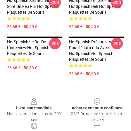
HotSpanish Ses Réactions
HotSpanish Officiellement
-20%
-20%
Sont Un Feu Pur Hot Spanish
HotSpanish Défi Hot Spanish
Plaquettes De Souris
Plaquettes De Souris
26,68 € - 50,50 €
26,68 € - 50,50 €
HotSpanish Le Roi De
HotSpanish Préparez-Vous
-20%
-20%
L'interview Hot Spanish
Pour L'inattendu Avec
Plaquettes De Souris
HotSpanish Hot Spanish
Plaquettes De Souris
26,68 € - 50,50 €
26,68 € - 50,50 €
Footer
Livraison mondiale
Achetez en toute confiance
Nous livrons dans plus de 200
24/7 Protected from clicks to
pays
delivery