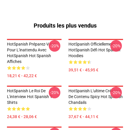
Produits les plus vendus
HotSpanish Préparez-Vous
HotSpanish Officiellement
-20%
-20%
Pour L'inattendu Avec
HotSpanish Défi Hot Spanish
HotSpanish Hot Spanish
Hoodies
Affiches
39,51 € - 45,95 €
18,21 € - 42,22 €
HotSpanish Le Roi De
HotSpanish L'ultime Créateur
-20%
-20%
L'interview Hot Spanish T-
De Contenu Spicy Hot Spanish
Shirts
Chandails
24,38 € - 28,06 €
37,67 € - 44,11 €