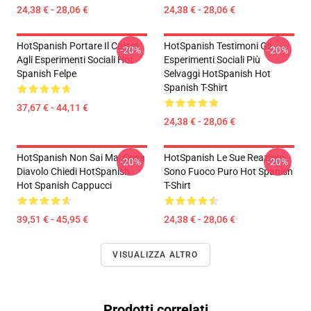
24,38 € - 28,06 €
24,38 € - 28,06 €
HotSpanish Portare Il Calore
HotSpanish Testimoni Gli
-20%
-20%
Agli Esperimenti Sociali Hot
Esperimenti Sociali Più
Spanish Felpe
Selvaggi HotSpanish Hot
Spanish T-Shirt
37,67 € - 44,11 €
24,38 € - 28,06 €
HotSpanish Non Sai Mai Cosa
HotSpanish Le Sue Reazioni
-20%
-20%
Diavolo Chiedi HotSpanish
Sono Fuoco Puro Hot Spanish
Hot Spanish Cappucci
T-Shirt
39,51 € - 45,95 €
24,38 € - 28,06 €
VISUALIZZA ALTRO
Prodotti correlati