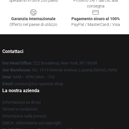
Spediamo in oltre 200 paesi
Protetto 24/7 dai clic alla
consegna
Garanzia internazionale
Pagamento sicuro al 100%
Offerto nel paese di utilizzo
PayPal / MasterCard / Visa
Contattaci
Our Head Office
: 222 Broadway, New York, NY 10038
Our Warehouse
: No. 1919 Renmin Avenue, Luyang District, Hefei
Hour
: 9AM – 5PM (Mon – Fri)
Email
: contact@hot-spanish.shop
La nostra azienda
Informazioni su di noi
Termini e condizioni
Informativa sulla privacy
DMCA - Informativa sul copyright