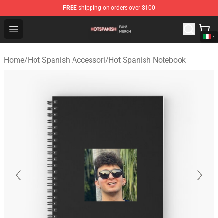
FREE
shipping on orders over $100
Hot Spanish Shop - Official Hot Spanish Merchandise St
Open menu
Home
/
Hot Spanish Accessori
/
Hot Spanish Notebook