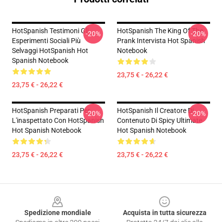
HotSpanish Testimoni Gli
HotSpanish The King Of The
-20%
-20%
Esperimenti Sociali Più
Prank Intervista Hot Spanish
Selvaggi HotSpanish Hot
Notebook
Spanish Notebook
23,75 € - 26,22 €
23,75 € - 26,22 €
HotSpanish Preparati Per
HotSpanish Il Creatore Di
-20%
-20%
L'inaspettato Con HotSpanish
Contenuto Di Spicy Ultimate
Hot Spanish Notebook
Hot Spanish Notebook
23,75 € - 26,22 €
23,75 € - 26,22 €
Footer
Spedizione mondiale
Acquista in tutta sicurezza