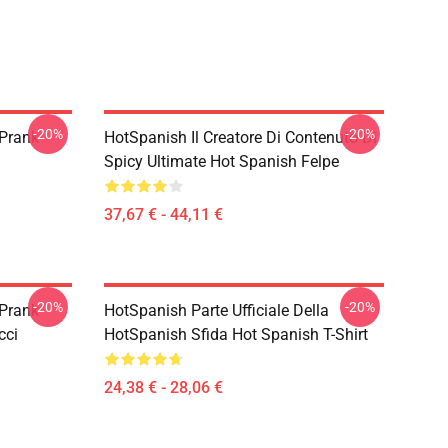
-20%
-20%
 Prank
HotSpanish Il Creatore Di Contenuto Di
Spicy Ultimate Hot Spanish Felpe
37,67 € - 44,11 €
-20%
-20%
 Prank
HotSpanish Parte Ufficiale Della
cci
HotSpanish Sfida Hot Spanish T-Shirt
24,38 € - 28,06 €