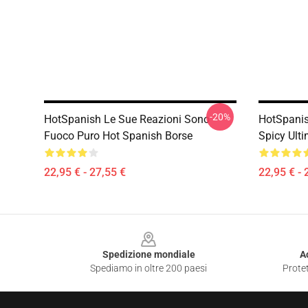
-20%
HotSpanish Le Sue Reazioni Sono
HotSpanish
Fuoco Puro Hot Spanish Borse
Spicy Ult
22,95 € - 27,55 €
22,95 € - 
Footer
Spedizione mondiale
A
Spediamo in oltre 200 paesi
Protet