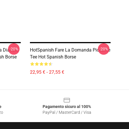
-20%
-20%
a Diavolo
HotSpanish Fare La Domanda Piccante
sh Borse
Tee Hot Spanish Borse
22,95 € - 27,55 €
e
Pagamento sicuro al 100%
zo
PayPal / MasterCard / Visa