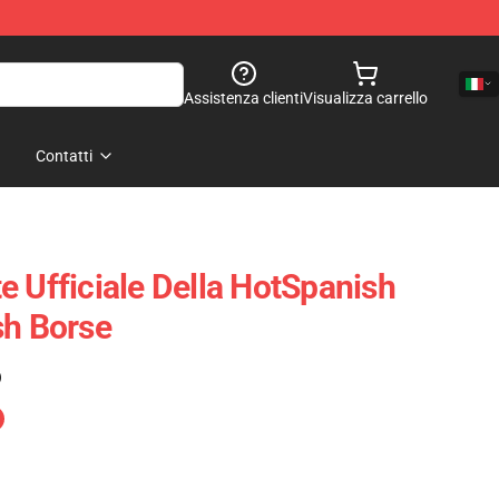
Assistenza clienti
Visualizza carrello
Contatti
e Ufficiale Della HotSpanish
sh Borse
)