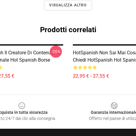
VISUALIZZA ALTRO
Prodotti correlati
-20%
 Il Creatore Di Contenuto Di
HotSpanish Non Sai Mai Cos
imate Hot Spanish Borse
Chiedi HotSpanish Hot Spani
27,55 €
22,95 € - 27,55 €
cquista in tutta sicurezza
Garanzia internazional
to 24/7 dai clic alla consegna
Offerto nel paese di utiliz