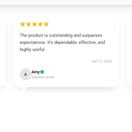
The product is outstanding and surpasses
expectations. It's dependable, effective, and
highly useful.
Apr 17, 2025
Amy
A
Verified owner