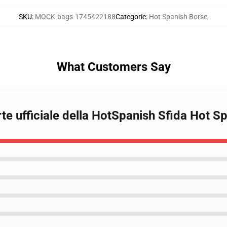
SKU
:
MOCK-bags-1745422188
Categorie
:
Hot Spanish Borse
,
What Customers Say
te ufficiale della HotSpanish Sfida Hot S