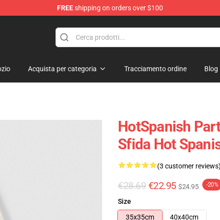
FREE
shipping on orders over $100
Store
zio
Acquista per categoria
Tracciamento ordine
Blog
HotSpanish Part
Sfida Hot Spani
(3 customer reviews
€28.69
€22.95
-20%
$24.95
Size
35x35cm
40x40cm