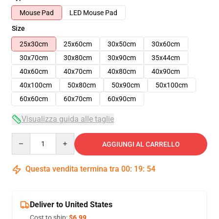
Mouse Pad
LED Mouse Pad
Size
25x30cm
25x60cm
30x50cm
30x60cm
30x70cm
30x80cm
30x90cm
35x44cm
40x60cm
40x70cm
40x80cm
40x90cm
40x100cm
50x80cm
50x90cm
50x100cm
60x60cm
60x70cm
60x90cm
Visualizza guida alle taglie
Quantity
AGGIUNGI AL CARRELLO
Questa vendita termina tra
00
:
19
:
54
Deliver to United States
Cost to ship:
$6.99