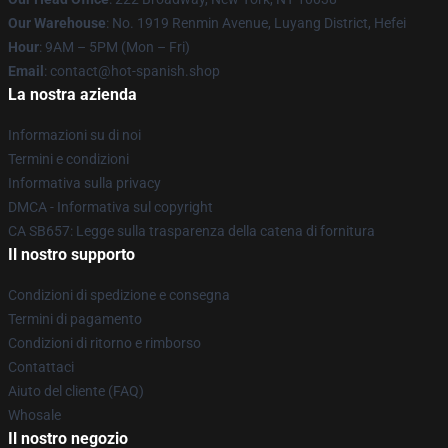
Our Warehouse
: No. 1919 Renmin Avenue, Luyang District, Hefei
Hour
: 9AM – 5PM (Mon – Fri)
Email
: contact@hot-spanish.shop
La nostra azienda
Informazioni su di noi
Termini e condizioni
Informativa sulla privacy
DMCA - Informativa sul copyright
CA SB657: Legge sulla trasparenza della catena di fornitura
Il nostro supporto
Condizioni di spedizione e consegna
Termini di pagamento
Condizioni di ritorno e rimborso
Contattaci
Aiuto del cliente (FAQ)
Whosale
Il nostro negozio