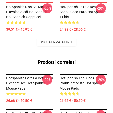
HotSpanish Non Sai Mai Cosa
HotSpanish Le Sue Reazioni
-20%
-20%
Diavolo Chiedi HotSpanish
Sono Fuoco Puro Hot Spanish
Hot Spanish Cappucci
T-Shirt
39,51 € - 45,95 €
24,38 € - 28,06 €
VISUALIZZA ALTRO
Prodotti correlati
HotSpanish Fare La Domanda
HotSpanish The King Of The
-20%
-20%
Piccante Tee Hot Spanish
Prank Intervista Hot Spanish
Mouse Pads
Mouse Pads
26,68 € - 50,50 €
26,68 € - 50,50 €