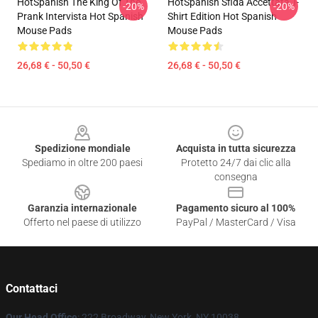
HotSpanish The King Of The
HotSpanish Sfida Accettata T-
-20%
-20%
Prank Intervista Hot Spanish
Shirt Edition Hot Spanish
Mouse Pads
Mouse Pads
26,68 € - 50,50 €
26,68 € - 50,50 €
Footer
Spedizione mondiale
Acquista in tutta sicurezza
Spediamo in oltre 200 paesi
Protetto 24/7 dai clic alla
consegna
Garanzia internazionale
Pagamento sicuro al 100%
Offerto nel paese di utilizzo
PayPal / MasterCard / Visa
Contattaci
Our Head Office
: 222 Broadway, New York, NY 10038