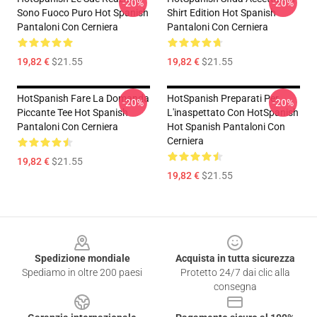
-20%
-20%
Sono Fuoco Puro Hot Spanish
Shirt Edition Hot Spanish
Pantaloni Con Cerniera
Pantaloni Con Cerniera
19,82 €
$21.55
19,82 €
$21.55
HotSpanish Fare La Domanda
HotSpanish Preparati Per
-20%
-20%
Piccante Tee Hot Spanish
L'inaspettato Con HotSpanish
Pantaloni Con Cerniera
Hot Spanish Pantaloni Con
Cerniera
19,82 €
$21.55
19,82 €
$21.55
Footer
Spedizione mondiale
Acquista in tutta sicurezza
Spediamo in oltre 200 paesi
Protetto 24/7 dai clic alla
consegna