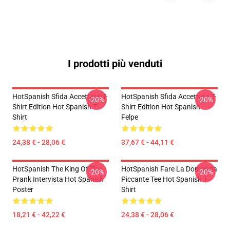
I prodotti più venduti
HotSpanish Sfida Accettata T-
HotSpanish Sfida Accettata T-
-20%
-20%
Shirt Edition Hot Spanish T-
Shirt Edition Hot Spanish
Shirt
Felpe
24,38 € - 28,06 €
37,67 € - 44,11 €
HotSpanish The King Of The
HotSpanish Fare La Domanda
-20%
-20%
Prank Intervista Hot Spanish
Piccante Tee Hot Spanish T-
Poster
Shirt
18,21 € - 42,22 €
24,38 € - 28,06 €