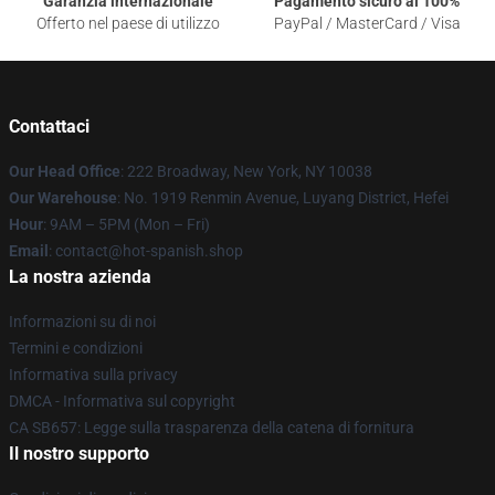
Garanzia internazionale
Pagamento sicuro al 100%
Offerto nel paese di utilizzo
PayPal / MasterCard / Visa
Contattaci
Our Head Office
: 222 Broadway, New York, NY 10038
Our Warehouse
: No. 1919 Renmin Avenue, Luyang District, Hefei
Hour
: 9AM – 5PM (Mon – Fri)
Email
: contact@hot-spanish.shop
La nostra azienda
Informazioni su di noi
Termini e condizioni
Informativa sulla privacy
DMCA - Informativa sul copyright
CA SB657: Legge sulla trasparenza della catena di fornitura
Il nostro supporto