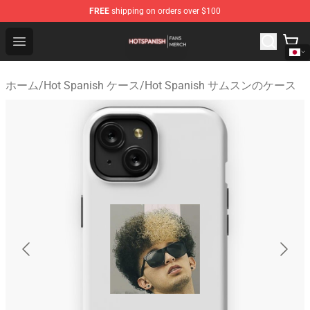
FREE
shipping on orders over $100
Hot Spanish Shop - Official Hot Spanish Merchandise St
Open menu
ホーム
/
Hot Spanish ケース
/
Hot Spanish サムスンのケース