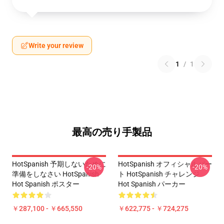
Write your review
1
/
1
最高の売り手製品
HotSpanish 予期しないために
HotSpanish オフィシャルパー
-20%
-20%
準備をしなさい HotSpanish
ト HotSpanish チャレンジ
Hot Spanish ポスター
Hot Spanish パーカー
￥287,100 - ￥665,550
￥622,775 - ￥724,275