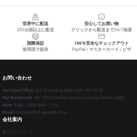
Footer
世界中に配送
安心してお買い物
200カ国以上に配送
クリックから配送まで24/7保護
国際保証
100％安全なチェックアウト
使用国で提供
PayPal / マスターカード / ビザ
お問い合わせ
Our Head Office
: 222 Broadway, New York, NY 10038
Our Warehouse
: No. 1919 Renmin Avenue, Luyang District, Hefei
Hour
: 9AM – 5PM (Mon – Fri)
Email
: contact@hot-spanish.shop
会社案内
私たちについて