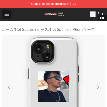
FREE
shipping on orders over $100
Hot Spanish Shop - Official Hot Spanish Merchandise St
Open menu
ホーム
/
Hot Spanish ケース
/
Hot Spanish iPhoneケース