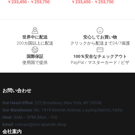
￥233,450 - ￥253,750
￥233,450 - ￥253,750
Footer
世界中に配送
安心してお買い物
200カ国以上に配送
クリックから配送まで24/7保護
国際保証
100％安全なチェックアウト
使用国で提供
PayPal / マスターカード / ビザ
お問い合わせ
Our Head Office
: 222 Broadway, New York, NY 10038
Our Warehouse
: No. 1919 Renmin Avenue, Luyang District, Hefei
Hour
: 9AM – 5PM (Mon – Fri)
Email
: contact@hot-spanish.shop
会社案内