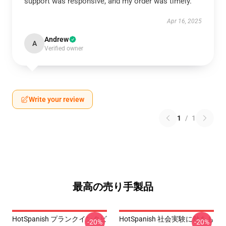
support was responsive, and my order was timely.
Apr 16, 2025
Andrew
A
Verified owner
Write your review
1
/
1
最高の売り手製品
HotSpanish プランクインタビ
HotSpanish 社会実験に熱をも
-20%
-20%