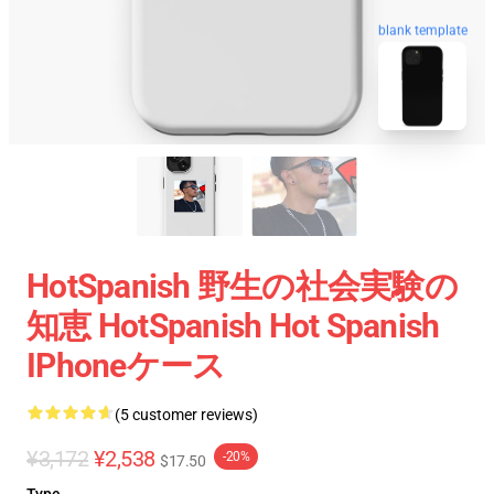
blank template
HotSpanish 野生の社会実験の
知恵 HotSpanish Hot Spanish
IPhoneケース
(5 customer reviews)
¥3,172
¥2,538
-20%
$17.50