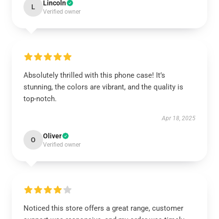
Lincoln
L
Verified owner
Absolutely thrilled with this phone case! It’s
stunning, the colors are vibrant, and the quality is
top-notch.
Apr 18, 2025
Oliver
O
Verified owner
Noticed this store offers a great range, customer