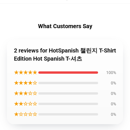
What Customers Say
2 reviews for HotSpanish 챌린지 T-Shirt
Edition Hot Spanish T-셔츠
★★★★★
100%
★★★★☆
0%
★★★☆☆
0%
★★☆☆☆
0%
★☆☆☆☆
0%