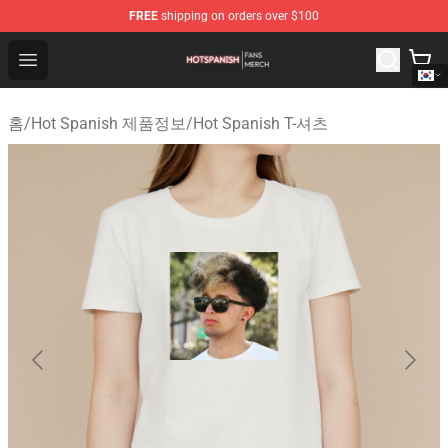
FREE
shipping on orders over $100
Hot Spanish Shop - Official Hot Spanish Merchandise St
Open menu
홈
/
Hot Spanish 제품정보
/
Hot Spanish T-셔츠