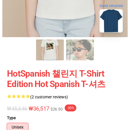
blank template
HotSpanish 챌린지 T-Shirt
Edition Hot Spanish T-셔츠
(2 customer reviews)
₩45,646
₩36,517
-20%
$26.50
Type
Unisex