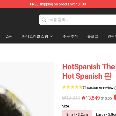
FREE
shipping on orders over $100
Store
쇼핑
카테고리별 쇼핑
주문 추적
블로그
연락
HotSpanish Th
Hot Spanish 핀
(1 customer reviews
₩17,311
₩13,849
$10.05
Size
Small - 3.2cm
Large - 5.8