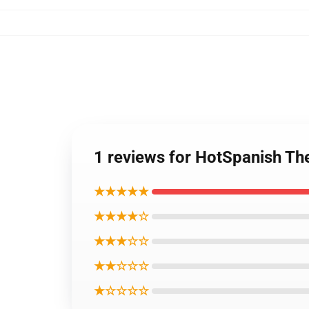
1 reviews for HotSpanish 
★★★★★
★★★★☆
★★★☆☆
★★☆☆☆
★☆☆☆☆