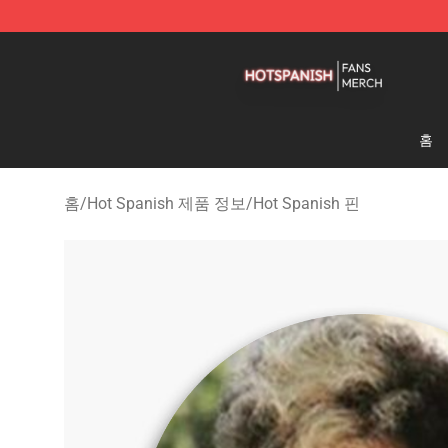
Hot Spanish Shop - Official Hot Spanish Merchandise 
홈
홈
/
Hot Spanish 제품 정보
/
Hot Spanish 핀