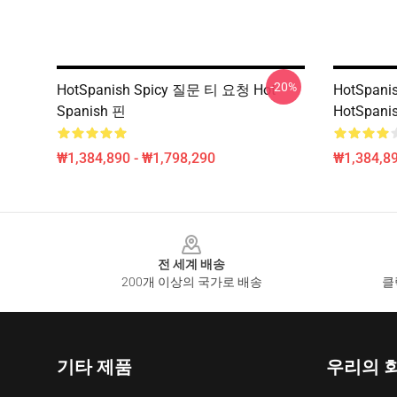
-20%
HotSpanish Spicy 질문 티 요청 Hot
HotSpa
Spanish 핀
HotSpani
₩1,384,890 - ₩1,798,290
₩1,384,89
Footer
전 세계 배송
200개 이상의 국가로 배송
클
기타 제품
우리의 