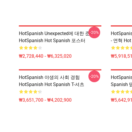
-20%
HotSpanish Unexpected에 대한 준비
HotSpan
HotSpanish Hot Spanish 포스터
- 연혁 Ho
₩2,728,440 - ₩6,325,020
₩5,918,51
-20%
HotSpanish 야생의 사회 경험
HotSpan
HotSpanish Hot Spanish T-셔츠
Spanish
₩3,651,700 - ₩4,202,900
₩5,642,91