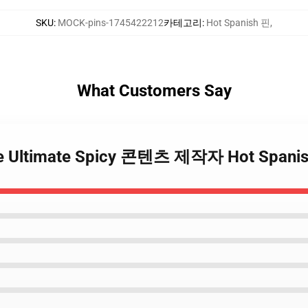
SKU
:
MOCK-pins-1745422212
카테고리
:
Hot Spanish 핀
,
What Customers Say
The Ultimate Spicy 콘텐츠 제작자 Hot Spani