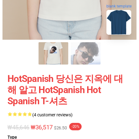
blank template
HotSpanish 당신은 지옥에 대
해 알고 HotSpanish Hot
Spanish T-셔츠
(4 customer reviews)
₩45,646
₩36,517
-20%
$26.50
Type