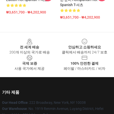
Spanish T-셔츠
₩3,651,700 - ₩4,202,900
₩3,651,700 - ₩4,202,900
Footer
전 세계 배송
안심하고 쇼핑하세요
200개 이상의 국가로 배송
클릭에서 배송까지 24/7 보호
국제 보증
100% 안전한 결제
사용 국가에서 제공
페이팔 / 마스터카드 / 비자
기타 제품
Our Head Office
: 222 Broadway, New York, NY 10038
Our Warehouse
: No. 1919 Renmin Avenue, Luyang District, Hefei