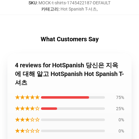
SKU
:
MOCK-t-shirts-1745422187-DEFAULT
카테고리
:
Hot Spanish T-셔츠
,
What Customers Say
4 reviews for HotSpanish 당신은 지옥
에 대해 알고 HotSpanish Hot Spanish T-
셔츠
★★★★★
75%
★★★★☆
25%
★★★☆☆
0%
★★☆☆☆
0%