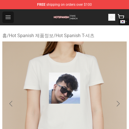
FREE
shipping on orders over $100
Hot Spanish Shop - Official Hot Spanish Merchandise St
Open menu
홈
/
Hot Spanish 제품정보
/
Hot Spanish T-셔츠