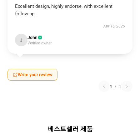
Excellent design, highly endorse, with excellent
follow-up.
Apr 16, 2025
John
J
Verified owner
Write your review
1
/
1
베스트셀러 제품