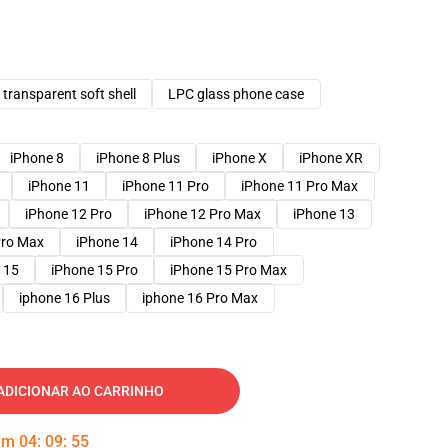
transparent soft shell
LPC glass phone case
iPhone 8
iPhone 8 Plus
iPhone X
iPhone XR
iPhone 11
iPhone 11 Pro
iPhone 11 Pro Max
iPhone 12 Pro
iPhone 12 Pro Max
iPhone 13
Pro Max
iPhone 14
iPhone 14 Pro
 15
iPhone 15 Pro
iPhone 15 Pro Max
iphone 16 Plus
iphone 16 Pro Max
ADICIONAR AO CARRINHO
 em
04
:
09
:
54