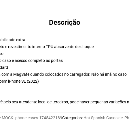
Descrição
bilidade extra
cto e revestimento interno TPU absorvente de choque
so
o caso e acesso completo às portas
ndard
s com a MagSafe quando colocados no carregador. Não há ímã no caso
abem iPhone SE (2022)
ê pelo seu atendente local de terceiros, pode haver pequenas variações 
:
MOCK-iphone-cases-1745422189
Categorias
:
Hot Spanish Casos de iP