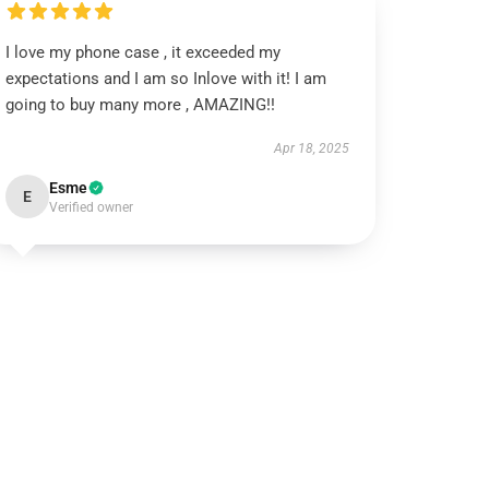
I love my phone case , it exceeded my
expectations and I am so Inlove with it! I am
going to buy many more , AMAZING!!
Apr 18, 2025
Esme
E
Verified owner