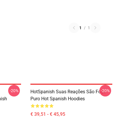
1
/
1
-20%
-20%
HotSpanish Suas Reações São Fogo
nish
Puro Hot Spanish Hoodies
€ 39,51 - € 45,95