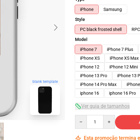
iPhone
Samsung
Style
PC black frosted shell
RPC 
Model
iPhone 7
iPhone 7 Plus
iPhone XS
iPhone XS Max
iPhone 12
iPhone 12 Mini
iPhone 13 Pro
iPhone 13 
blank template
iPhone 14 Pro Max
iPhone
iphone 16
iphone 16 Pro
Ver guia de tamanhos
Quantity
Esta promoção termina