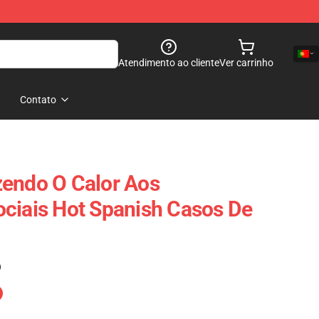
Atendimento ao cliente
Ver carrinho
Contato
zendo O Calor Aos
ciais Hot Spanish Casos De
)