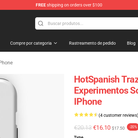
FREE
shipping on orders over $100
Store
Compre por categoria
Rastreamento de pedido
Blog
iPhone
HotSpanish Tra
Experimentos So
IPhone
(4 customer reviews
€20.13
€16.10
-20%
$17.50
Type