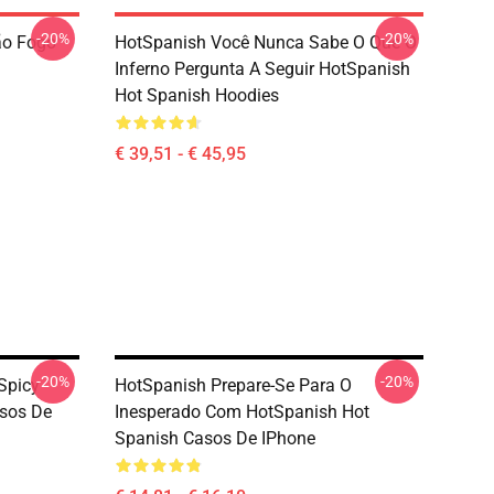
-20%
-20%
ão Fogo
HotSpanish Você Nunca Sabe O Que O
Inferno Pergunta A Seguir HotSpanish
Hot Spanish Hoodies
€ 39,51 - € 45,95
-20%
-20%
Spicy
HotSpanish Prepare-Se Para O
asos De
Inesperado Com HotSpanish Hot
Spanish Casos De IPhone