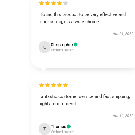
I found this product to be very effective and
long-lasting; it’s a wise choice.
Apr 21, 2025
Christopher
C
Verified owner
Fantastic customer service and fast shipping,
highly recommend.
Apr 16, 2025
Thomas
T
Verified owner