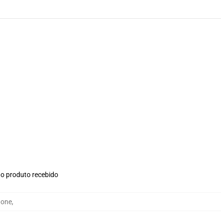
no produto recebido
hone
,