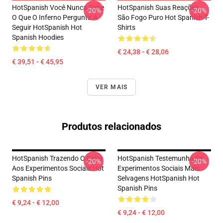
HotSpanish Você Nunca Sabe
HotSpanish Suas Reações
-20%
-20%
O Que O Inferno Pergunta A
São Fogo Puro Hot Spanish T-
Seguir HotSpanish Hot
Shirts
Spanish Hoodies
€ 24,38 - € 28,06
€ 39,51 - € 45,95
VER MAIS
Produtos relacionados
HotSpanish Trazendo O Calor
HotSpanish Testemunha Os
-20%
-20%
Aos Experimentos Sociais Hot
Experimentos Sociais Mais
Spanish Pins
Selvagens HotSpanish Hot
Spanish Pins
€ 9,24 - € 12,00
€ 9,24 - € 12,00