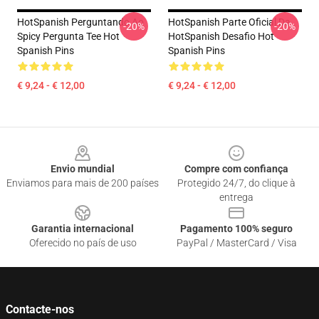
HotSpanish Perguntando Ao
HotSpanish Parte Oficial Da
-20%
-20%
Spicy Pergunta Tee Hot
HotSpanish Desafio Hot
Spanish Pins
Spanish Pins
€ 9,24 - € 12,00
€ 9,24 - € 12,00
Footer
Envio mundial
Compre com confiança
Enviamos para mais de 200 países
Protegido 24/7, do clique à
entrega
Garantia internacional
Pagamento 100% seguro
Oferecido no país de uso
PayPal / MasterCard / Visa
Contacte-nos