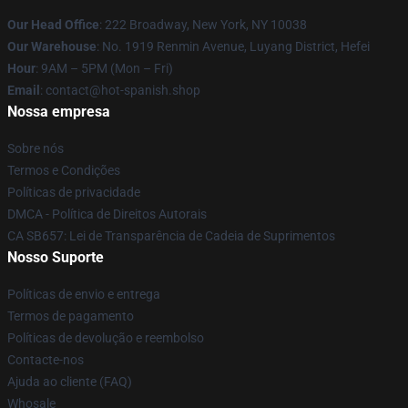
Our Head Office
: 222 Broadway, New York, NY 10038
Our Warehouse
: No. 1919 Renmin Avenue, Luyang District, Hefei
Hour
: 9AM – 5PM (Mon – Fri)
Email
: contact@hot-spanish.shop
Nossa empresa
Sobre nós
Termos e Condições
Políticas de privacidade
DMCA - Política de Direitos Autorais
CA SB657: Lei de Transparência de Cadeia de Suprimentos
Nosso Suporte
Políticas de envio e entrega
Termos de pagamento
Políticas de devolução e reembolso
Contacte-nos
Ajuda ao cliente (FAQ)
Whosale