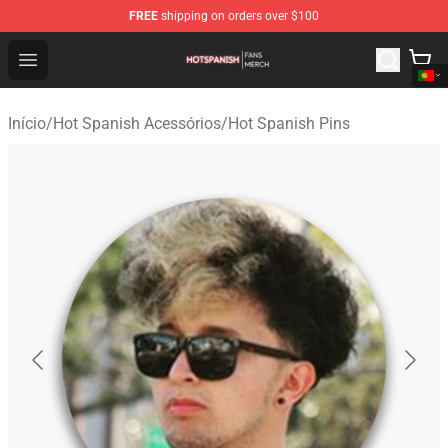
FREE
shipping on orders over $100
Hot Spanish Shop - Official Hot Spanish Merchandise St
Open menu
Início
/
Hot Spanish Acessórios
/
Hot Spanish Pins