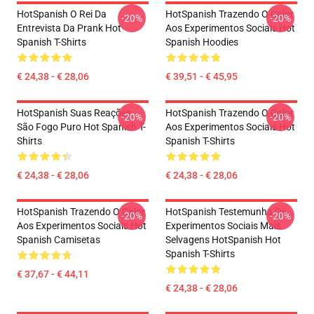
HotSpanish O Rei Da
HotSpanish Trazendo O Calor
-20%
-20%
Entrevista Da Prank Hot
Aos Experimentos Sociais Hot
Spanish T-Shirts
Spanish Hoodies
€ 24,38 - € 28,06
€ 39,51 - € 45,95
HotSpanish Suas Reações
HotSpanish Trazendo O Calor
-20%
-20%
São Fogo Puro Hot Spanish T-
Aos Experimentos Sociais Hot
Shirts
Spanish T-Shirts
€ 24,38 - € 28,06
€ 24,38 - € 28,06
HotSpanish Trazendo O Calor
HotSpanish Testemunha Os
-20%
-20%
Aos Experimentos Sociais Hot
Experimentos Sociais Mais
Spanish Camisetas
Selvagens HotSpanish Hot
Spanish T-Shirts
€ 37,67 - € 44,11
€ 24,38 - € 28,06