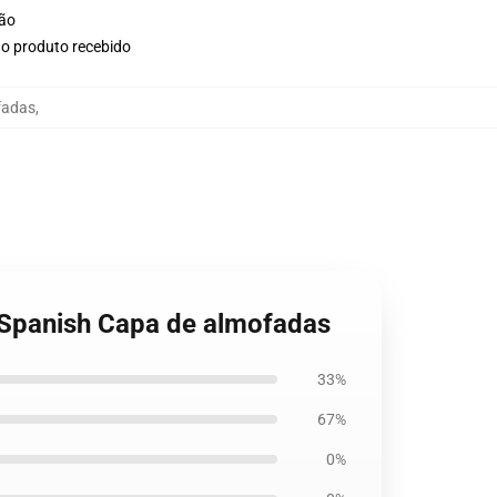
ção
no produto recebido
fadas
,
t Spanish Capa de almofadas
33%
67%
0%