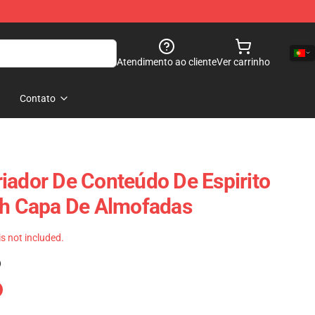
Atendimento ao cliente
Ver carrinho
Contato
iador De Conteúdo De Espirito
sh Capa De Almofadas
 is not included.
)