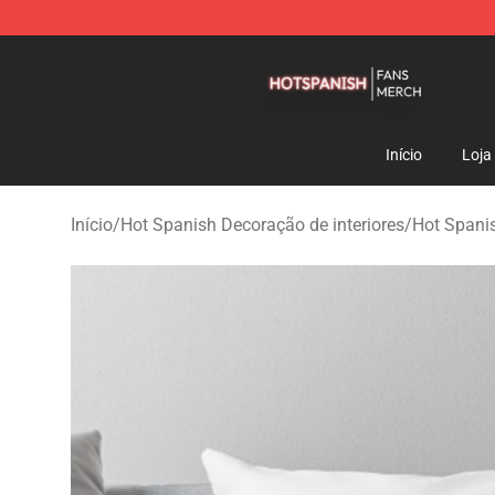
Hot Spanish Shop - Official Hot Spanish Merchandise 
Início
Loja
Início
/
Hot Spanish Decoração de interiores
/
Hot Spani