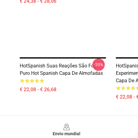
€ 24,38 - € 28,06
-20%
HotSpanish Suas Reações São Fogo
HotSpanis
Puro Hot Spanish Capa De Almofadas
Experimen
Capa De 
€ 22,08 - € 26,68
€ 22,08 - 
Footer
Envio mundial