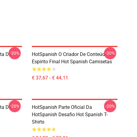
-20%
-20%
sta Da
HotSpanish O Criador De Conteúdo De
Espirito Final Hot Spanish Camisetas
€ 37,67 - € 44,11
-20%
-20%
sta Da
HotSpanish Parte Oficial Da
HotSpanish Desafio Hot Spanish T-
Shirts