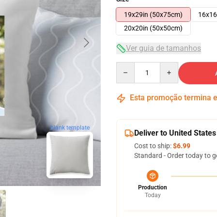
19x29in (50x75cm)
16x16
20x20in (50x50cm)
Ver guia de tamanhos
Quantity
Esta promoção termina
blank template
Deliver to United States
Cost to ship:
$6.99
Standard - Order today to g
Production
Today