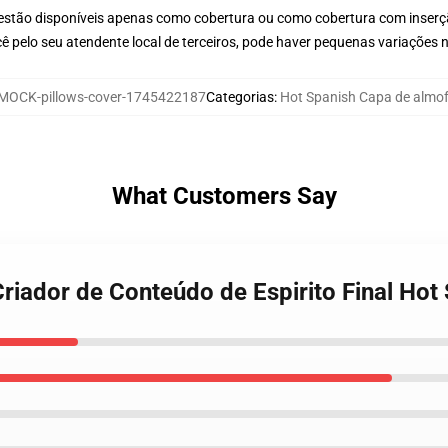
 estão disponíveis apenas como cobertura ou como cobertura com inser
ê pelo seu atendente local de terceiros, pode haver pequenas variações 
MOCK-pillows-cover-1745422187
Categorias
:
Hot Spanish Capa de almo
What Customers Say
Criador de Conteúdo de Espirito Final Ho