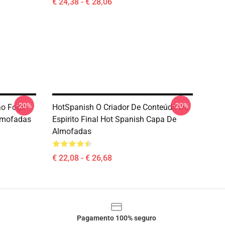
€ 24,38 - € 28,06
-20%
-20%
ão Fogo
HotSpanish O Criador De Conteúdo De
lmofadas
Espirito Final Hot Spanish Capa De
Almofadas
€ 22,08 - € 26,68
Pagamento 100% seguro