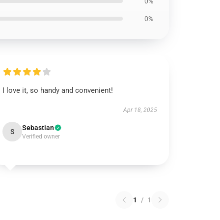
0%
0%
I love it, so handy and convenient!
Apr 18, 2025
Sebastian
S
Verified owner
1
/
1