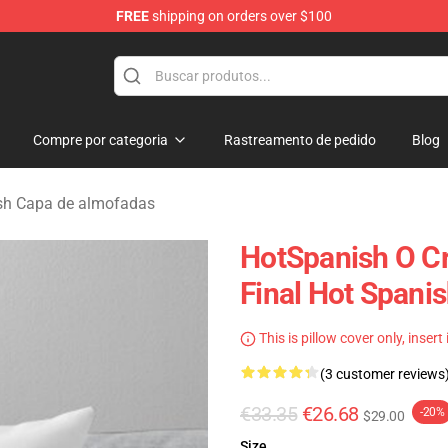
FREE
shipping on orders over $100
Store
Compre por categoria
Rastreamento de pedido
Blog
sh Capa de almofadas
HotSpanish O Cr
Final Hot Spani
This is pillow cover only, insert
(3 customer reviews
€33.35
€26.68
-20%
$29.00
Size