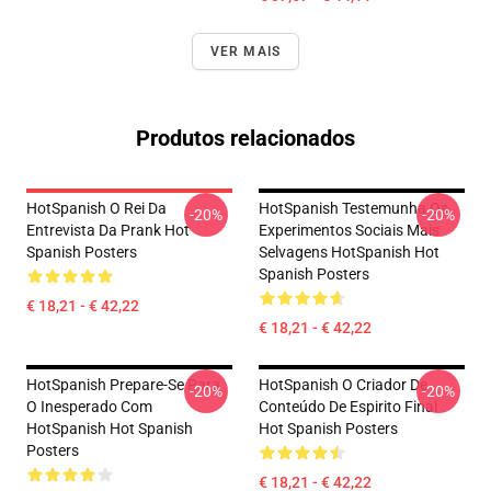
VER MAIS
Produtos relacionados
HotSpanish O Rei Da
HotSpanish Testemunha Os
-20%
-20%
Entrevista Da Prank Hot
Experimentos Sociais Mais
Spanish Posters
Selvagens HotSpanish Hot
Spanish Posters
€ 18,21 - € 42,22
€ 18,21 - € 42,22
HotSpanish Prepare-Se Para
HotSpanish O Criador De
-20%
-20%
O Inesperado Com
Conteúdo De Espirito Final
HotSpanish Hot Spanish
Hot Spanish Posters
Posters
€ 18,21 - € 42,22