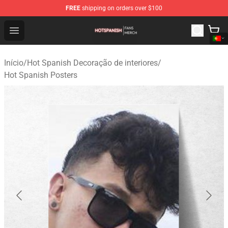
FREE
shipping on orders over $100
Hot Spanish Shop - Official Hot Spanish Merchandise St
Open menu
Início
/
Hot Spanish Decoração de interiores
/
Hot Spanish Posters