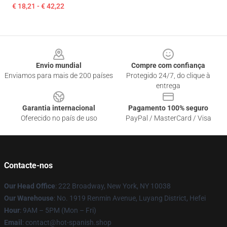
€ 18,21 - € 42,22
Footer
Envio mundial
Compre com confiança
Enviamos para mais de 200 países
Protegido 24/7, do clique à
entrega
Garantia internacional
Pagamento 100% seguro
Oferecido no país de uso
PayPal / MasterCard / Visa
Contacte-nos
Our Head Office
: 222 Broadway, New York, NY 10038
Our Warehouse
: No. 1919 Renmin Avenue, Luyang District, Hefei
Hour
: 9AM – 5PM (Mon – Fri)
Email
: contact@hot-spanish.shop