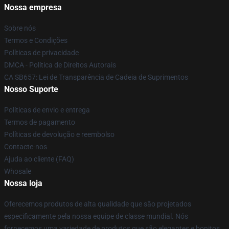
Nossa empresa
Sobre nós
Termos e Condições
Políticas de privacidade
DMCA - Política de Direitos Autorais
CA SB657: Lei de Transparência de Cadeia de Suprimentos
Nosso Suporte
Políticas de envio e entrega
Termos de pagamento
Políticas de devolução e reembolso
Contacte-nos
Ajuda ao cliente (FAQ)
Whosale
Nossa loja
Oferecemos produtos de alta qualidade que são projetados
especificamente pela nossa equipe de classe mundial. Nós
fornecemos uma variedade de produtos que são elegantes e bonitos.