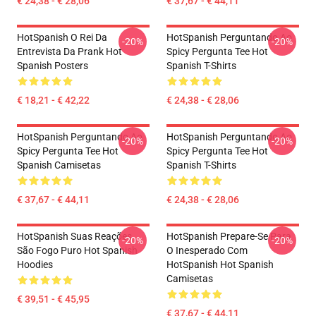
€ 24,38 - € 28,06
€ 37,67 - € 44,11
HotSpanish O Rei Da
HotSpanish Perguntando Ao
-20%
-20%
Entrevista Da Prank Hot
Spicy Pergunta Tee Hot
Spanish Posters
Spanish T-Shirts
€ 18,21 - € 42,22
€ 24,38 - € 28,06
HotSpanish Perguntando Ao
HotSpanish Perguntando Ao
-20%
-20%
Spicy Pergunta Tee Hot
Spicy Pergunta Tee Hot
Spanish Camisetas
Spanish T-Shirts
€ 37,67 - € 44,11
€ 24,38 - € 28,06
HotSpanish Suas Reações
HotSpanish Prepare-Se Para
-20%
-20%
São Fogo Puro Hot Spanish
O Inesperado Com
Hoodies
HotSpanish Hot Spanish
Camisetas
€ 39,51 - € 45,95
€ 37,67 - € 44,11