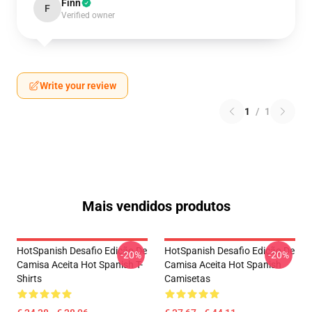
Finn
F
Verified owner
Write your review
1
/
1
Mais vendidos produtos
HotSpanish Desafio Edição De
HotSpanish Desafio Edição De
-20%
-20%
Camisa Aceita Hot Spanish T-
Camisa Aceita Hot Spanish
Shirts
Camisetas