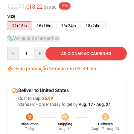
€22.77
€18.22
-20%
$19.80
Size
12x18in
16x16in
16x24in
18x24in
Ver guia de tamanhos
Quantity
ADICIONAR AO CARRINHO
Esta promoção termina em
03
:
49
:
55
Deliver to United States
Cost to ship:
$6.99
Standard - Order today to get by
Aug. 17 - Aug. 24
Production
Shipping
Delivered
Today
Aug. 13
Aug. 17 - Aug. 24