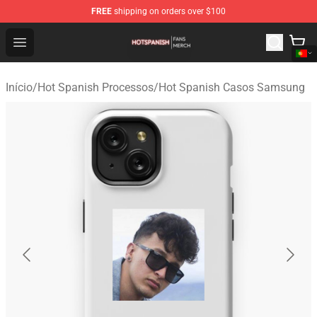
FREE
shipping on orders over $100
Hot Spanish Shop - Official Hot Spanish Merchandise St
Open menu
Início
/
Hot Spanish Processos
/
Hot Spanish Casos Samsung