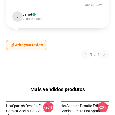
Apr 16, 2025
Jared
J
Verified owner
Write your review
1
/
1
Mais vendidos produtos
HotSpanish Desafio Edição De
HotSpanish Desafio Edição De
-20%
-20%
Camisa Aceita Hot Spanish T-
Camisa Aceita Hot Spanish