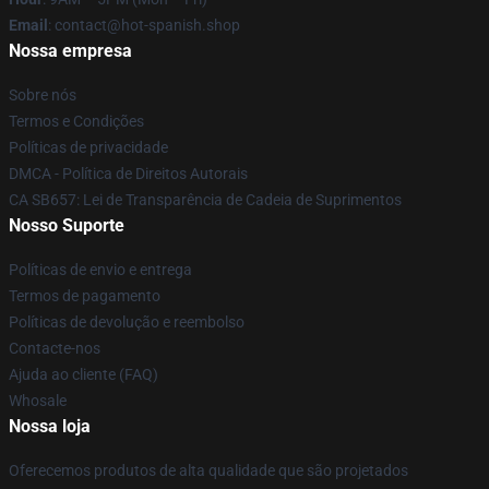
Email
: contact@hot-spanish.shop
Nossa empresa
Sobre nós
Termos e Condições
Políticas de privacidade
DMCA - Política de Direitos Autorais
CA SB657: Lei de Transparência de Cadeia de Suprimentos
Nosso Suporte
Políticas de envio e entrega
Termos de pagamento
Políticas de devolução e reembolso
Contacte-nos
Ajuda ao cliente (FAQ)
Whosale
Nossa loja
Oferecemos produtos de alta qualidade que são projetados