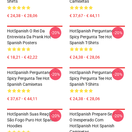
Shirts
Camisetas
€ 24,38 - € 28,06
€ 37,67 - € 44,11
HotSpanish O Rei Da
HotSpanish Perguntando Ao
-20%
-20%
Entrevista Da Prank Hot
Spicy Pergunta Tee Hot
Spanish Posters
Spanish T-Shirts
€ 18,21 - € 42,22
€ 24,38 - € 28,06
HotSpanish Perguntando Ao
HotSpanish Perguntando Ao
-20%
-20%
Spicy Pergunta Tee Hot
Spicy Pergunta Tee Hot
Spanish Camisetas
Spanish T-Shirts
€ 37,67 - € 44,11
€ 24,38 - € 28,06
HotSpanish Suas Reações
HotSpanish Prepare-Se Para
-20%
-20%
São Fogo Puro Hot Spanish
O Inesperado Com
Hoodies
HotSpanish Hot Spanish
Camisetas