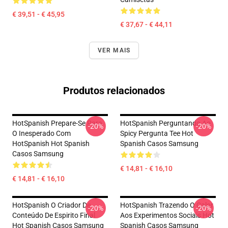
€ 39,51 - € 45,95
€ 37,67 - € 44,11
VER MAIS
Produtos relacionados
HotSpanish Prepare-Se Para
HotSpanish Perguntando Ao
-20%
-20%
O Inesperado Com
Spicy Pergunta Tee Hot
HotSpanish Hot Spanish
Spanish Casos Samsung
Casos Samsung
€ 14,81 - € 16,10
€ 14,81 - € 16,10
HotSpanish O Criador De
HotSpanish Trazendo O Calor
-20%
-20%
Conteúdo De Espirito Final
Aos Experimentos Sociais Hot
Hot Spanish Casos Samsung
Spanish Casos Samsung