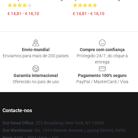
€ 14,81 - € 16,10
€ 14,81 - € 16,10
Footer
Envio mundial
Compre com confiança
Enviamos para mais de 200 países
Protegido 24/7, do clique à
entrega
Garantia internacional
Pagamento 100% seguro
Oferecido no país de uso
PayPal / MasterCard / Visa
Contacte-nos
Our Head Office
: 222 Broadway, New York, NY 10038
Our Warehouse
: No. 1919 Renmin Avenue, Luyang District, Hefei
Hour
: 9AM – 5PM (Mon – Fri)