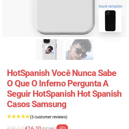
blank template
HotSpanish Você Nunca Sabe
O Que O Inferno Pergunta A
Seguir HotSpanish Hot Spanish
Casos Samsung
(3 customer reviews)
€20.13
€16.10
-20%