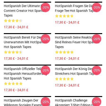
HotSpanish Der Ultimate Spicy
HotSpanish Fragen Sie Die Spicy
-20%
-20%
Content Creator Hot Spanish
Frage Tee Hot Spanish Tapes
Tapes
17,30 £ - 24,01 £
17,30 £ - 24,01 £
HotSpanish Bereit Für Die
HotSpanish Seine Reaktionen
-20%
-20%
Unerwarteten Mit HotSpanish
Sind Reines Feuer Hot Spanish
Hot Spanish Tapes
Tapes
17,30 £ - 24,01 £
17,30 £ - 24,01 £
HotSpanish Offizieller Teil Des
HotSpanish Der König Des
-20%
-20%
HotSpanish Herausforderung
Streichers Hot Spanish Tapes
Hot Spanish Tapes
17,30 £ - 24,01 £
17,30 £ - 24,01 £
HotSpanish Zeugen Der
HotSpanish Challenge
-20%
-20%
Wildesten Sozialen Experimente
Akzeptiert T-Shirt Edition Hot