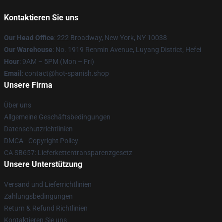
Kontaktieren Sie uns
Our Head Office
: 222 Broadway, New York, NY 10038
Our Warehouse
: No. 1919 Renmin Avenue, Luyang District, Hefei
Hour
: 9AM – 5PM (Mon – Fri)
Email
: contact@hot-spanish.shop
Unsere Firma
Über uns
Allgemeine Geschäftsbedingungen
Datenschutzrichtlinien
DMCA - Copyright Policy
CA SB657: Lieferkettentransparenzgesetz
Unsere Unterstützung
Versand und Lieferrichtlinien
Zahlungsbedingungen
Return & Refund Richtlinien
Kontaktieren Sie uns