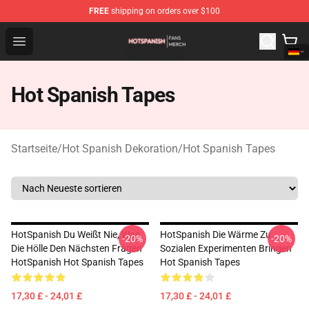
FREE
shipping on orders over $100
Hot Spanish Shop - Official Hot Spanish Merchandise St
Open menu
Hot Spanish Tapes
Startseite
/
Hot Spanish Dekoration
/
Hot Spanish Tapes
HotSpanish Du Weißt Nie, Was
HotSpanish Die Wärme Zu
-20%
-20%
Die Hölle Den Nächsten Fragen
Sozialen Experimenten Bringen
HotSpanish Hot Spanish Tapes
Hot Spanish Tapes
17,30 £ - 24,01 £
17,30 £ - 24,01 £