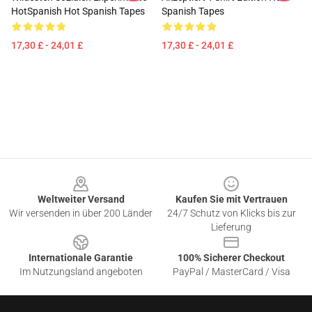
HotSpanish Hot Spanish Tapes
Spanish Tapes
17,30 £ - 24,01 £
17,30 £ - 24,01 £
Footer
Weltweiter Versand
Kaufen Sie mit Vertrauen
Wir versenden in über 200 Länder
24/7 Schutz von Klicks bis zur
Lieferung
Internationale Garantie
100% Sicherer Checkout
Im Nutzungsland angeboten
PayPal / MasterCard / Visa