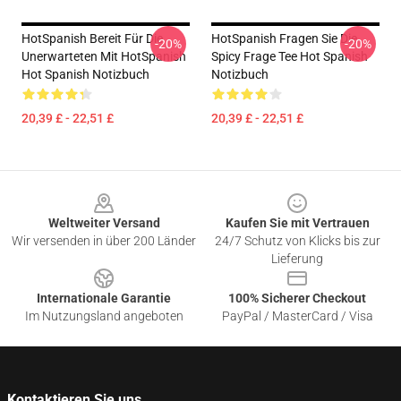
HotSpanish Bereit Für Die
HotSpanish Fragen Sie Die
-20%
-20%
Unerwarteten Mit HotSpanish
Spicy Frage Tee Hot Spanish
Hot Spanish Notizbuch
Notizbuch
20,39 £ - 22,51 £
20,39 £ - 22,51 £
Footer
Weltweiter Versand
Kaufen Sie mit Vertrauen
Wir versenden in über 200 Länder
24/7 Schutz von Klicks bis zur
Lieferung
Internationale Garantie
100% Sicherer Checkout
Im Nutzungsland angeboten
PayPal / MasterCard / Visa
Kontaktieren Sie uns