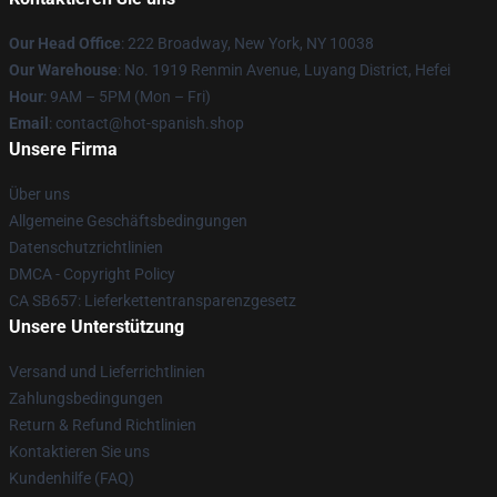
Our Head Office
: 222 Broadway, New York, NY 10038
Our Warehouse
: No. 1919 Renmin Avenue, Luyang District, Hefei
Hour
: 9AM – 5PM (Mon – Fri)
Email
: contact@hot-spanish.shop
Unsere Firma
Über uns
Allgemeine Geschäftsbedingungen
Datenschutzrichtlinien
DMCA - Copyright Policy
CA SB657: Lieferkettentransparenzgesetz
Unsere Unterstützung
Versand und Lieferrichtlinien
Zahlungsbedingungen
Return & Refund Richtlinien
Kontaktieren Sie uns
Kundenhilfe (FAQ)