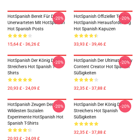
HotSpanish Bereit Für Die
HotSpanish Offizieller Teil Des
-20%
-20%
Unerwarteten Mit HotSpanish
HotSpanish Herausforderung
Hot Spanish Posts
Hot Spanish Kapuzen
15,64 £ - 36,26 £
33,93 £ - 39,46 £
HotSpanish Der König Des
HotSpanish Der Ultimate Spicy
-20%
-20%
Streichers Hot Spanish T-
Content Creator Hot Spanish
Shirts
Süßigkeiten
20,93 £ - 24,09 £
32,35 £ - 37,88 £
HotSpanish Zeugen Der
HotSpanish Der König Des
-20%
-20%
Wildesten Sozialen
Streichers Hot Spanish
Experimente HotSpanish Hot
Süßigkeiten
Spanish T-Shirts
32,35 £ - 37,88 £
20,93 £ - 24,09 £