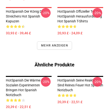
HotSpanish Der König Des
HotSpanish Offizieller Teil Des
-20%
-20%
Streichers Hot Spanish
HotSpanish Herausforderung
Kapuzen
Hot Spanish T-Shirts
33,93 £ - 39,46 £
20,93 £ - 24,09 £
MEHR ANZEIGEN
Ähnliche Produkte
HotSpanish Die Wärme Zu
HotSpanish Seine Reaktionen
-20%
-20%
Sozialen Experimenten
Sind Reines Feuer Hot Spanish
Bringen Hot Spanish
Notizbuch
Notizbuch
20,39 £ - 22,51 £
20,39 £ - 22,51 £