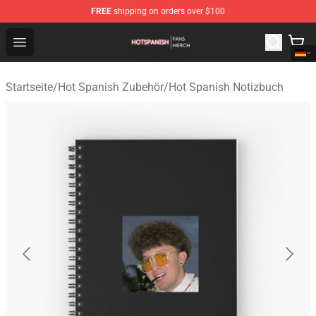
FREE
shipping on orders over $100
Hot Spanish Shop - Official Hot Spanish Merchandise St
Open menu
Startseite
/
Hot Spanish Zubehör
/
Hot Spanish Notizbuch