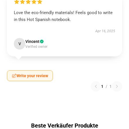
Love the eco-friendly materials! Feels good to write
in this Hot Spanish notebook.
Apr 16, 2025
Vincent
V
Verified owner
Write your review
1
/
1
Beste Verkäufer Produkte