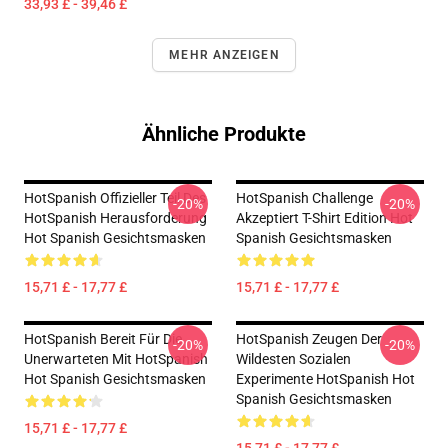
33,93 £ - 39,46 £
MEHR ANZEIGEN
Ähnliche Produkte
HotSpanish Offizieller Teil Des
HotSpanish Challenge
-20%
-20%
HotSpanish Herausforderung
Akzeptiert T-Shirt Edition Hot
Hot Spanish Gesichtsmasken
Spanish Gesichtsmasken
15,71 £ - 17,77 £
15,71 £ - 17,77 £
HotSpanish Bereit Für Die
HotSpanish Zeugen Der
-20%
-20%
Unerwarteten Mit HotSpanish
Wildesten Sozialen
Hot Spanish Gesichtsmasken
Experimente HotSpanish Hot
Spanish Gesichtsmasken
15,71 £ - 17,77 £