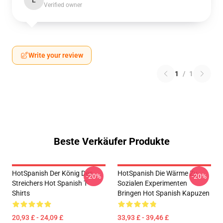
L
Verified owner
Write your review
1
/
1
Beste Verkäufer Produkte
HotSpanish Der König Des
HotSpanish Die Wärme Zu
-20%
-20%
Streichers Hot Spanish T-
Sozialen Experimenten
Shirts
Bringen Hot Spanish Kapuzen
20,93 £ - 24,09 £
33,93 £ - 39,46 £