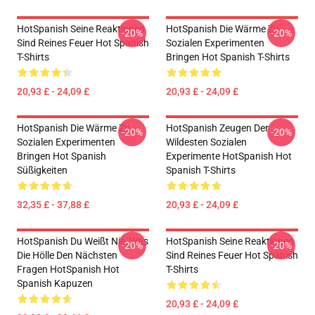
HotSpanish Seine Reaktionen
HotSpanish Die Wärme Zu
-20%
-20%
Sind Reines Feuer Hot Spanish
Sozialen Experimenten
T-Shirts
Bringen Hot Spanish T-Shirts
20,93 £ - 24,09 £
20,93 £ - 24,09 £
HotSpanish Die Wärme Zu
HotSpanish Zeugen Der
-20%
-20%
Sozialen Experimenten
Wildesten Sozialen
Bringen Hot Spanish
Experimente HotSpanish Hot
Süßigkeiten
Spanish T-Shirts
32,35 £ - 37,88 £
20,93 £ - 24,09 £
HotSpanish Du Weißt Nie, Was
HotSpanish Seine Reaktionen
-20%
-20%
Die Hölle Den Nächsten
Sind Reines Feuer Hot Spanish
Fragen HotSpanish Hot
T-Shirts
Spanish Kapuzen
20,93 £ - 24,09 £