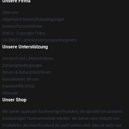
Unsere Firma
Über uns
Allgemeine Geschäftsbedingungen
Datenschutzrichtlinien
DMCA - Copyright Policy
CA SB657: Lieferkettentransparenzgesetz
Unsere Unterstützung
Versand und Lieferrichtlinien
Zahlungsbedingungen
Return & Refund Richtlinien
Kontaktieren Sie uns
Kundenhilfe (FAQ)
Whosale
Unser Shop
Wir bieten qualitativ hochwertige Produkte, die speziell von unserem
erstklassigen Team entwickelt werden. Wir bieten eine Vielzahl von
Produkten, die sowohl stilvoll als auch schön sind. Dies ist nicht nur,