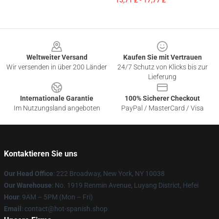
15,71 £ - 17,77 £
Footer
Weltweiter Versand
Kaufen Sie mit Vertrauen
Wir versenden in über 200 Länder
24/7 Schutz von Klicks bis zur
Lieferung
Internationale Garantie
100% Sicherer Checkout
Im Nutzungsland angeboten
PayPal / MasterCard / Visa
Kontaktieren Sie uns
Our Head Office
: 222 Broadway, New York, NY 10038
Our Warehouse
: No. 1919 Renmin Avenue, Luyang District, Hefei
Hour
: 9AM – 5PM (Mon – Fri)
Email
: contact@hot-spanish.shop