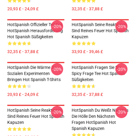
20,93 £ - 24,09 £
32,35 £ - 37,88 £
HotSpanish Offizieller Teil Des
HotSpanish Seine Reaktionen
-20%
-20%
HotSpanish Herausforderung
Sind Reines Feuer Hot Spanish
Hot Spanish Süßigkeiten
Kapuzen
32,35 £ - 37,88 £
33,93 £ - 39,46 £
HotSpanish Die Wärme Zu
HotSpanish Fragen Sie Die
-20%
-20%
Sozialen Experimenten
Spicy Frage Tee Hot Spanish
Bringen Hot Spanish T-Shirts
Süßigkeiten
20,93 £ - 24,09 £
32,35 £ - 37,88 £
HotSpanish Seine Reaktionen
HotSpanish Du Weißt Nie, Was
-20%
-20%
Sind Reines Feuer Hot Spanish
Die Hölle Den Nächsten
Kapuzen
Fragen HotSpanish Hot
Spanish Kapuzen