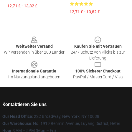
12,71 £ - 13,82 £
12,71 £ - 13,82 £
Footer
Weltweiter Versand
Kaufen Sie mit Vertrauen
Wir versenden in über 200 Länder
24/7 Schutz von Klicks bis zur
Lieferung
Internationale Garantie
100% Sicherer Checkout
Im Nutzungsland angeboten
PayPal / MasterCard / Visa
Kontaktieren Sie uns
Our Head Office
: 222 Broadway, New York, NY 10038
Our Warehouse
: No. 1919 Renmin Avenue, Luyang District, Hefei
Hour
: 9AM – 5PM (Mon – Fri)