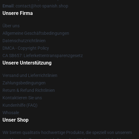
Email
: contact@hot-spanish.shop
Unsere Firma
Über uns
Allgemeine Geschäftsbedingungen
Datenschutzrichtlinien
DMCA - Copyright Policy
CA SB657: Lieferkettentransparenzgesetz
Unsere Unterstützung
Versand und Lieferrichtlinien
Zahlungsbedingungen
Return & Refund Richtlinien
Kontaktieren Sie uns
Kundenhilfe (FAQ)
Whosale
Unser Shop
Wir bieten qualitativ hochwertige Produkte, die speziell von unserem