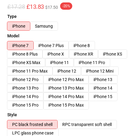
£17.28
£13.83
-20%
$17.50
Type
iPhone
Samsung
Model
iPhone 7
iPhone 7 Plus
iPhone 8
iPhone 8 Plus
iPhone X
iPhone XR
iPhone XS
iPhone XS Max
iPhone 11
iPhone 11 Pro
iPhone 11 Pro Max
iPhone 12
iPhone 12 Mini
iPhone 12 Pro
iPhone 12 Pro Max
iPhone 13
iPhone 13 Pro
iPhone 13 Pro Max
iPhone 14
iPhone 14 Pro
iPhone 14 Pro Max
iPhone 15
iPhone 15 Pro
iPhone 15 Pro Max
Style
PC black frosted shell
RPC transparent soft shell
LPC glass phone case