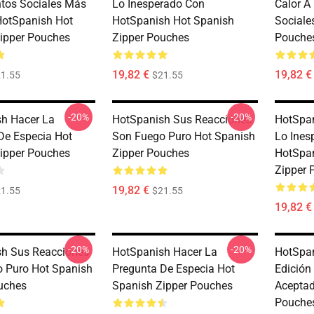
tos Sociales Más
Lo Inesperado Con
Calor A
HotSpanish Hot
HotSpanish Hot Spanish
Sociale
ipper Pouches
Zipper Pouches
Pouche
19,82 €
19,82 €
1.55
$21.55
-20%
-20%
h Hacer La
HotSpanish Sus Reacciones
HotSpan
De Especia Hot
Son Fuego Puro Hot Spanish
Lo Ines
ipper Pouches
Zipper Pouches
HotSpan
Zipper 
19,82 €
1.55
$21.55
19,82 €
-20%
-20%
h Sus Reacciones
HotSpanish Hacer La
HotSpan
 Puro Hot Spanish
Pregunta De Especia Hot
Edición
uches
Spanish Zipper Pouches
Aceptad
Pouche