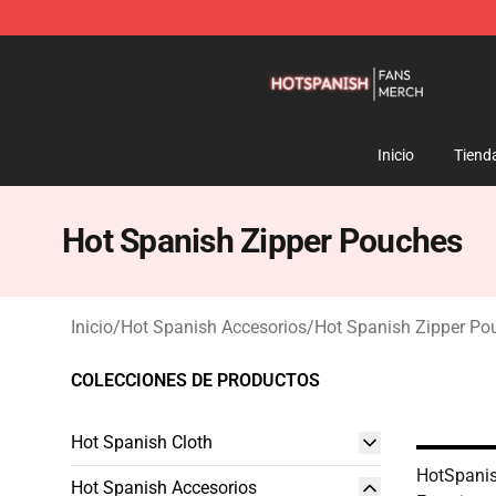
Hot Spanish Shop - Official Hot Spanish Merchandise 
Inicio
Tiend
Hot Spanish Zipper Pouches
Inicio
/
Hot Spanish Accesorios
/
Hot Spanish Zipper Po
COLECCIONES DE PRODUCTOS
Hot Spanish Cloth
HotSpanis
Hot Spanish Accesorios