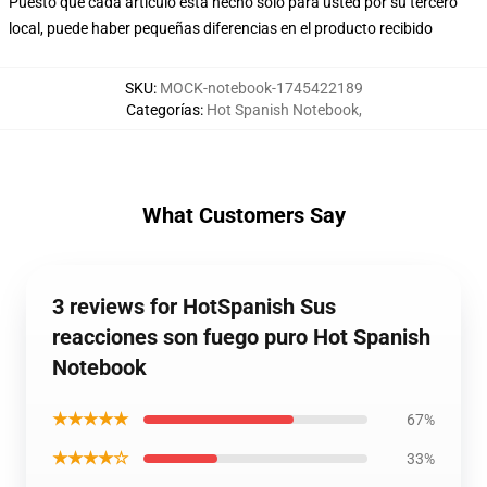
Puesto que cada artículo está hecho sólo para usted por su tercero
local, puede haber pequeñas diferencias en el producto recibido
SKU
:
MOCK-notebook-1745422189
Categorías
:
Hot Spanish Notebook
,
What Customers Say
3 reviews for HotSpanish Sus
reacciones son fuego puro Hot Spanish
Notebook
★★★★★
67%
★★★★☆
33%