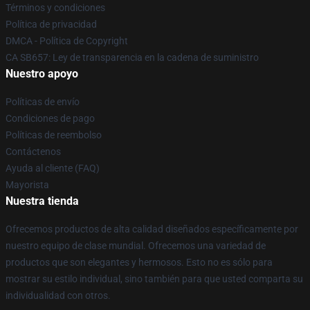
Términos y condiciones
Política de privacidad
DMCA - Política de Copyright
CA SB657: Ley de transparencia en la cadena de suministro
Nuestro apoyo
Políticas de envío
Condiciones de pago
Políticas de reembolso
Contáctenos
Ayuda al cliente (FAQ)
Mayorista
Nuestra tienda
Ofrecemos productos de alta calidad diseñados específicamente por
nuestro equipo de clase mundial. Ofrecemos una variedad de
productos que son elegantes y hermosos. Esto no es sólo para
mostrar su estilo individual, sino también para que usted comparta su
individualidad con otros.