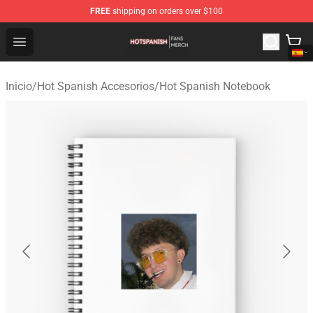
FREE
shipping on orders over $100
Hot Spanish Shop - Official Hot Spanish Merchandise St
Open menu
Inicio
/
Hot Spanish Accesorios
/
Hot Spanish Notebook