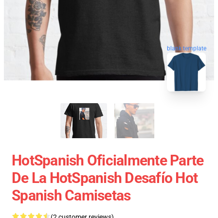
blank template
HotSpanish Oficialmente Parte
De La HotSpanish Desafío Hot
Spanish Camisetas
(2 customer reviews)