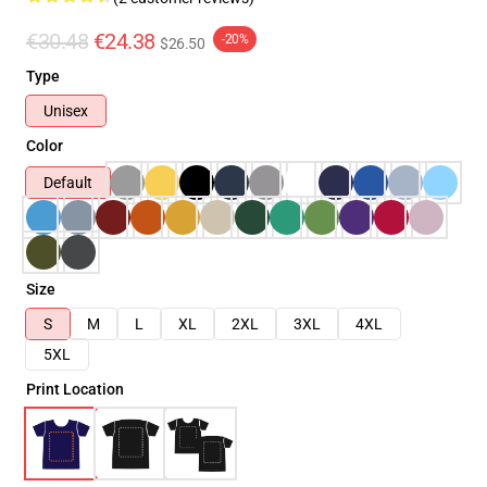
€30.48
€24.38
-20%
$26.50
Type
Unisex
Color
Default
Size
S
M
L
XL
2XL
3XL
4XL
5XL
Print Location