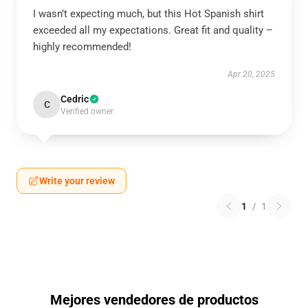
I wasn’t expecting much, but this Hot Spanish shirt
exceeded all my expectations. Great fit and quality –
highly recommended!
Apr 20, 2025
Cedric
C
Verified owner
Write your review
1
/
1
Mejores vendedores de productos