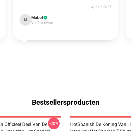
Apr 19, 2025
Mabel
M
Verified owner
Bestsellersproducten
-20%
h Officieel Deel Van De
HotSpanish De Koning Van H