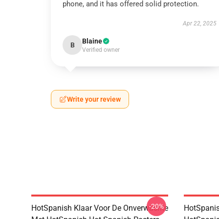
phone, and it has offered solid protection.
Apr 22, 2025
Blaine
B
Verified owner
Write your review
-20%
HotSpanish Klaar Voor De Onverwachte
HotSpanis