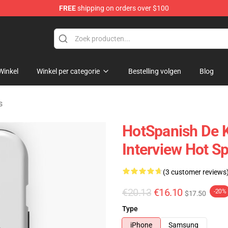
FREE
shipping on orders over $100
Store
Winkel
Winkel per categorie
Bestelling volgen
Blog
s
HotSpanish De 
Interview Hot 
(3 customer reviews
€20.13
€16.10
-20%
$17.50
Type
iPhone
Samsung