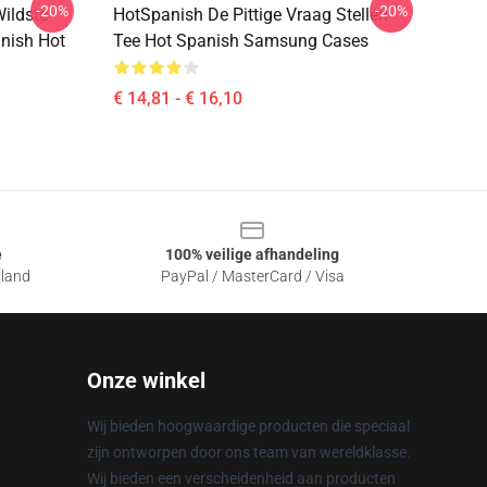
-20%
-20%
ildste
HotSpanish De Pittige Vraag Stellen
nish Hot
Tee Hot Spanish Samsung Cases
€ 14,81 - € 16,10
e
100% veilige afhandeling
sland
PayPal / MasterCard / Visa
Onze winkel
Wij bieden hoogwaardige producten die speciaal
zijn ontworpen door ons team van wereldklasse.
Wij bieden een verscheidenheid aan producten