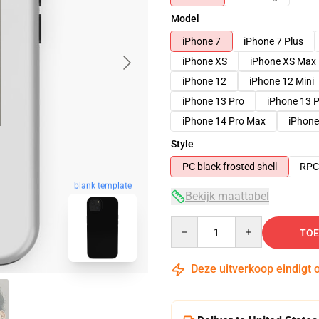
Model
iPhone 7
iPhone 7 Plus
iPhone XS
iPhone XS Max
iPhone 12
iPhone 12 Mini
iPhone 13 Pro
iPhone 13 
iPhone 14 Pro Max
iPhone
Style
PC black frosted shell
RPC 
blank template
Bekijk maattabel
Quantity
TOE
Deze uitverkoop eindigt 