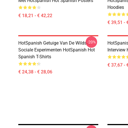
Met HotSpanish Hot Spanish Posters
HotSpanis
Hoodies
€ 18,21 - € 42,22
€ 39,51 - 
-20%
HotSpanish Getuige Van De Wildste
HotSpanis
Sociale Experimenten HotSpanish Hot
Interview
Spanish T-Shirts
€ 37,67 - 
€ 24,38 - € 28,06