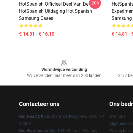
-20%
HotSpanish Officieel Deel Van De
HotSpanis
HotSpanish Uitdaging Hot Spanish
Experimen
Samsung Cases
Samsung 
€ 14,81 - € 16,10
€ 14,81 - 
Footer
Wereldwijde verzending
Wij verzenden naar meer dan 200 landen
24/7 bes
Contacteer ons
Ons bedri
Our Head Office
: 222 Broadway, New York, NY
Over ons
10038
Algemene v
Our Warehouse
: No. 1919 Renmin Avenue,
Privacybelei