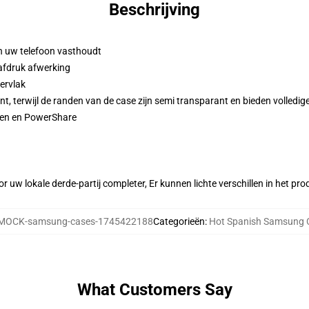
Beschrijving
n uw telefoon vasthoudt
afdruk afwerking
pervlak
, terwijl de randen van de case zijn semi transparant en bieden volledig
den en PowerShare
r uw lokale derde-partij completer, Er kunnen lichte verschillen in het p
MOCK-samsung-cases-1745422188
Categorieën
:
Hot Spanish Samsung 
What Customers Say