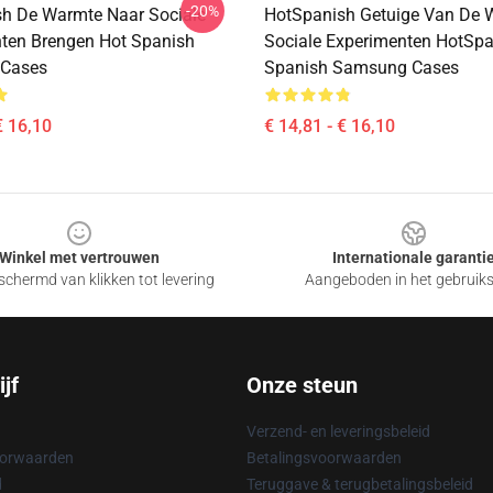
-20%
h De Warmte Naar Sociale
HotSpanish Getuige Van De W
ten Brengen Hot Spanish
Sociale Experimenten HotSpa
Cases
Spanish Samsung Cases
€ 16,10
€ 14,81 - € 16,10
Winkel met vertrouwen
Internationale garanti
chermd van klikken tot levering
Aangeboden in het gebruik
jf
Onze steun
Verzend- en leveringsbeleid
oorwaarden
Betalingsvoorwaarden
d
Teruggave & terugbetalingsbeleid