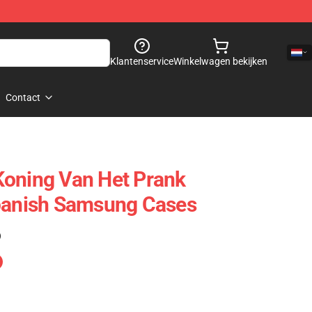
Klantenservice
Winkelwagen bekijken
Contact
Koning Van Het Prank
Spanish Samsung Cases
)