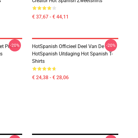
s
Creator Hot Spanish Zweetshirts
€ 37,67 - € 44,11
-20%
-20%
et Prank
HotSpanish Officieel Deel Van De
es
HotSpanish Uitdaging Hot Spanish T-
Shirts
€ 24,38 - € 28,06