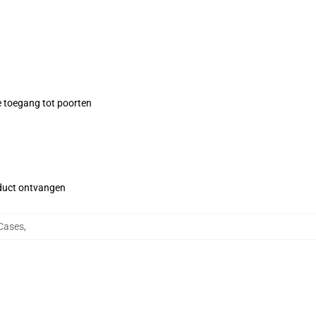
e toegang tot poorten
roduct ontvangen
Cases
,