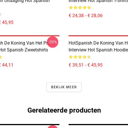
h Uitdaging Hot Spanish
Interview Hot Spanish T-Shirt
€ 24,38 - € 28,06
€ 45,95
-20%
h De Koning Van Het Prank
HotSpanish De Koning Van H
 Hot Spanish Zweetshirts
Interview Hot Spanish Hoodi
€ 44,11
€ 39,51 - € 45,95
BEKIJK MEER
Gerelateerde producten