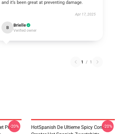
and it’s been great at preventing damage.
Apr 17, 2025
Brielle
B
Verified owner
1
/
1
-20%
-20%
et Prank
HotSpanish De Ultieme Spicy Content