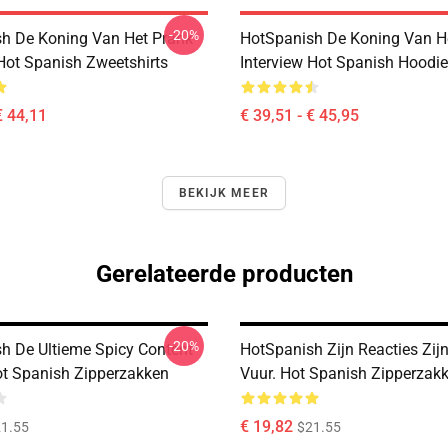
-20%
h De Koning Van Het Prank
HotSpanish De Koning Van H
 Hot Spanish Zweetshirts
Interview Hot Spanish Hoodi
€ 44,11
€ 39,51 - € 45,95
BEKIJK MEER
Gerelateerde producten
-20%
h De Ultieme Spicy Content
HotSpanish Zijn Reacties Zij
ot Spanish Zipperzakken
Vuur. Hot Spanish Zipperzak
€ 19,82
1.55
$21.55