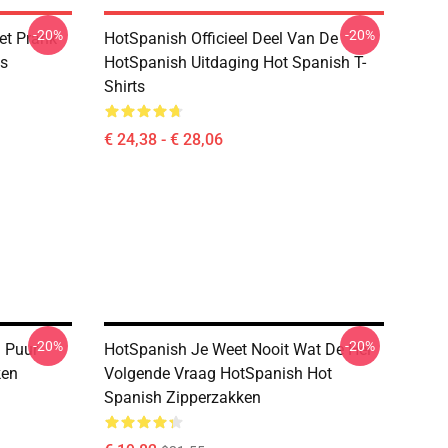
-20%
-20%
et Prank
HotSpanish Officieel Deel Van De
es
HotSpanish Uitdaging Hot Spanish T-
Shirts
€ 24,38 - € 28,06
-20%
-20%
n Puur
HotSpanish Je Weet Nooit Wat De Hel
ken
Volgende Vraag HotSpanish Hot
Spanish Zipperzakken