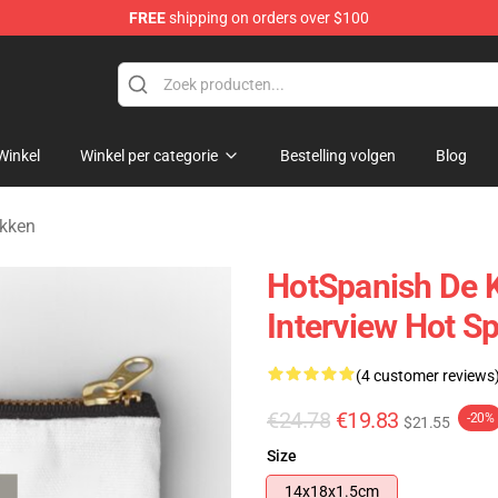
FREE
shipping on orders over $100
Store
Winkel
Winkel per categorie
Bestelling volgen
Blog
akken
HotSpanish De 
Interview Hot S
(4 customer reviews
€24.78
€19.83
-20%
$21.55
Size
14x18x1.5cm