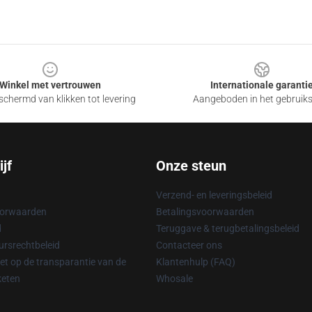
Winkel met vertrouwen
Internationale garanti
chermd van klikken tot levering
Aangeboden in het gebruik
jf
Onze steun
Verzend- en leveringsbeleid
oorwaarden
Betalingsvoorwaarden
d
Teruggave & terugbetalingsbeleid
rsrechtbeleid
Contacteer ons
t op de transparantie van de
Klantenhulp (FAQ)
keten
Whosale