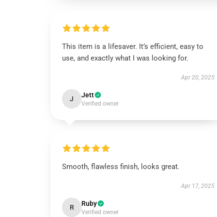
This item is a lifesaver. It’s efficient, easy to
use, and exactly what I was looking for.
Apr 20, 2025
Jett
J
Verified owner
Smooth, flawless finish, looks great.
Apr 17, 2025
Ruby
R
Verified owner