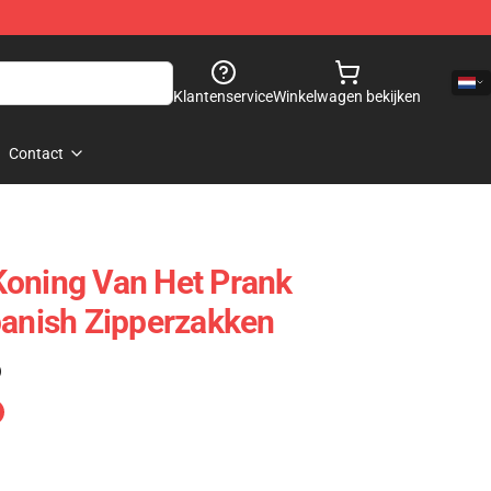
Klantenservice
Winkelwagen bekijken
Contact
Koning Van Het Prank
panish Zipperzakken
)