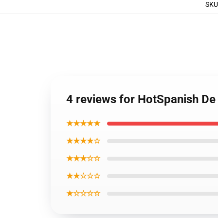
SKU
4 reviews for HotSpanish De
★★★★★
★★★★☆
★★★☆☆
★★☆☆☆
★☆☆☆☆