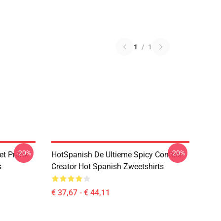
1
/
1
-20%
-20%
et Prank
HotSpanish De Ultieme Spicy Content
s
Creator Hot Spanish Zweetshirts
€ 37,67 - € 44,11