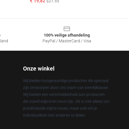
€ 19,82
$21.55
e
100% veilige afhandeling
sland
PayPal / MasterCard / Visa
Onze winkel
Wij bieden hoogwaardige producten die speciaal
zijn ontworpen door ons team van wereldklasse.
Wij bieden een verscheidenheid aan producten
die zowel stijlvol en mooi zijn. Dit is niet alleen om
je individuele stijl te tonen, maar ook om je
individualiteit met anderen te delen.