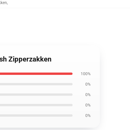
kken
,
ish Zipperzakken
100%
0%
0%
0%
0%