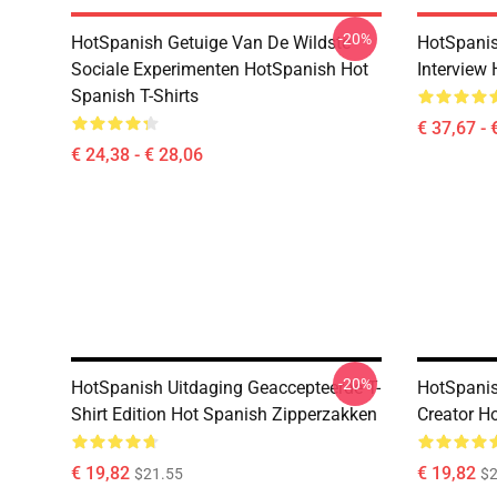
-20%
HotSpanish Getuige Van De Wildste
HotSpanis
Sociale Experimenten HotSpanish Hot
Interview
Spanish T-Shirts
€ 37,67 - 
€ 24,38 - € 28,06
-20%
HotSpanish Uitdaging Geaccepteerde T-
HotSpanis
Shirt Edition Hot Spanish Zipperzakken
Creator H
€ 19,82
€ 19,82
$21.55
$2