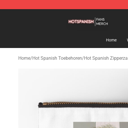
Hot Spanish Shop - Official Hot Spanish Merchandise 
Home
Home
/
Hot Spanish Toebehoren
/
Hot Spanish Zipperz