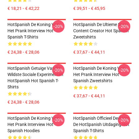
€ 18,21 - € 42,22
€ 39,51 - € 45,95
HotSpanish De Koning Van
HotSpanish De Ultieme Spicy
-20%
-20%
Het Prank Interview Hot
Content Creator Hot Spanish
Spanish T-Shirts
Zweetshirts
€ 24,38 - € 28,06
€ 37,67 - € 44,11
HotSpanish Getuige Van De
HotSpanish De Koning Van
-20%
-20%
Wildste Sociale Experimenten
Het Prank Interview Hot
HotSpanish Hot Spanish T-
Spanish Zweetshirts
Shirts
€ 37,67 - € 44,11
€ 24,38 - € 28,06
HotSpanish De Koning Van
HotSpanish Officieel Deel Van
-20%
-20%
Het Prank Interview Hot
De HotSpanish Uitdaging Hot
Spanish Hoodies
Spanish T-Shirts