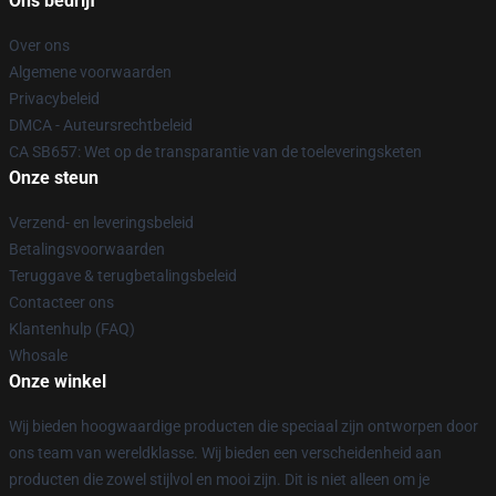
Ons bedrijf
Over ons
Algemene voorwaarden
Privacybeleid
DMCA - Auteursrechtbeleid
CA SB657: Wet op de transparantie van de toeleveringsketen
Onze steun
Verzend- en leveringsbeleid
Betalingsvoorwaarden
Teruggave & terugbetalingsbeleid
Contacteer ons
Klantenhulp (FAQ)
Whosale
Onze winkel
Wij bieden hoogwaardige producten die speciaal zijn ontworpen door
ons team van wereldklasse. Wij bieden een verscheidenheid aan
producten die zowel stijlvol en mooi zijn. Dit is niet alleen om je