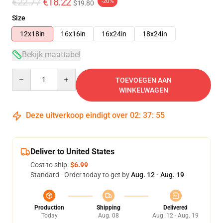
€22.77
€18.22
-20%
$19.80
Size
12x18in
16x16in
16x24in
18x24in
Bekijk maattabel
Quantity
TOEVOEGEN AAN
WINKELWAGEN
Deze uitverkoop eindigt over
02
:
37
:
54
Deliver to United States
Cost to ship:
$6.99
Standard - Order today to get by
Aug. 12 - Aug. 19
Production
Shipping
Delivered
Today
Aug. 08
Aug. 12 - Aug. 19