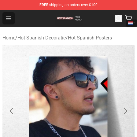
FREE
shipping on orders over $100
Hot Spanish Shop - Official Hot Spanish Merchandise St
Open menu
Home
/
Hot Spanish Decoratie
/
Hot Spanish Posters