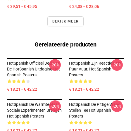
€ 39,51 - € 45,95
€ 24,38 - € 28,06
BEKIJK MEER
Gerelateerde producten
HotSpanish Officieel Deel Van
HotSpanish Zijn Reacties Zijn
-20%
-20%
De HotSpanish Uitdaging Hot
Puur Vuur. Hot Spanish
Spanish Posters
Posters
€ 18,21 - € 42,22
€ 18,21 - € 42,22
HotSpanish De Warmte Naar
HotSpanish De Pittige Vraag
-20%
-20%
Sociale Experimenten Brengen
Stellen Tee Hot Spanish
Hot Spanish Posters
Posters
€ 18,21 - € 42,22
€ 18,21 - € 42,22