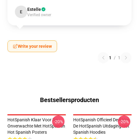
Estelle
E
Verified owner
Write your review
1
/
1
Bestsellersproducten
HotSpanish Klaar Voor De
HotSpanish Officieel Deel Van
-20%
-20%
Onverwachte Met HotSpanish
De HotSpanish Uitdaging Hot
Hot Spanish Posters
Spanish Hoodies