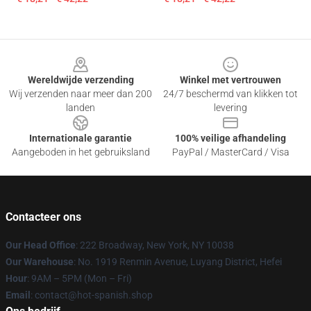
Footer
Wereldwijde verzending
Winkel met vertrouwen
Wij verzenden naar meer dan 200
24/7 beschermd van klikken tot
landen
levering
Internationale garantie
100% veilige afhandeling
Aangeboden in het gebruiksland
PayPal / MasterCard / Visa
Contacteer ons
Our Head Office
: 222 Broadway, New York, NY 10038
Our Warehouse
: No. 1919 Renmin Avenue, Luyang District, Hefei
Hour
: 9AM – 5PM (Mon – Fri)
Email
: contact@hot-spanish.shop