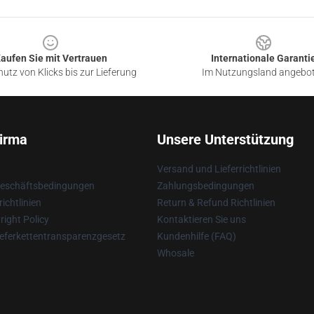
aufen Sie mit Vertrauen
Internationale Garanti
utz von Klicks bis zur Lieferung
Im Nutzungsland angebo
irma
Unsere Unterstützung
Versand und Lieferrichtlinien
Geschäftsbedingungen
Zahlungsbedingungen
ichtlinien
Return & Refund Richtlinien
ight Policy
Kontaktieren Sie uns
eferkettentransparenzgesetz
Kundenhilfe (FAQ)
Whosale